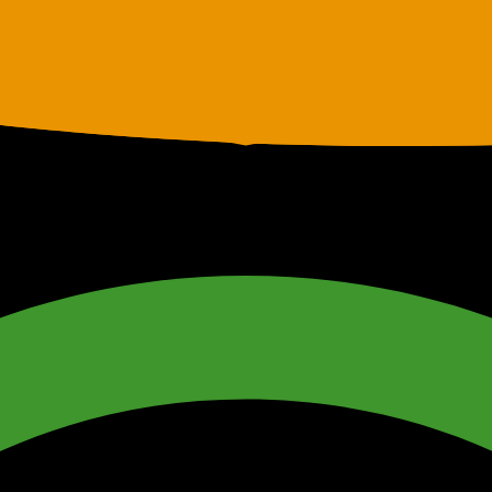
.מיכאל ציוד הנדסי
אביזרי הידראוליקה, צינורות לחץ וציוד מכני הנדסי